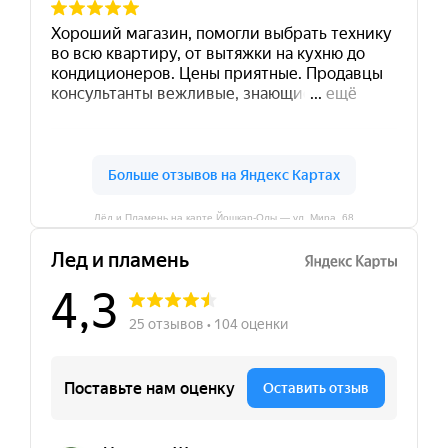
Лёд и Пламень на карте Йошкар‑Олы — ул. Мира, 68