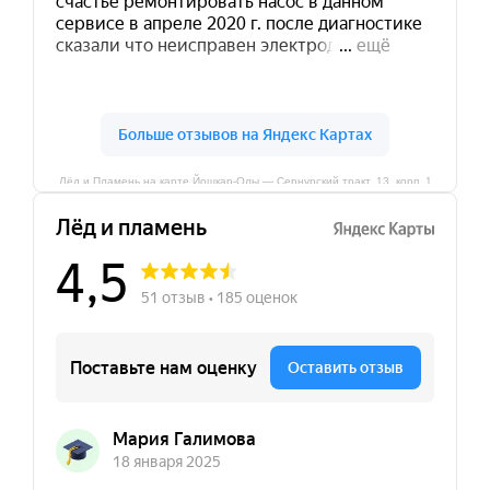
Лёд и Пламень на карте Йошкар‑Олы — Сернурский тракт, 13, корп. 1