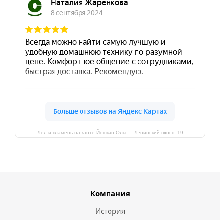
Лед и пламень на карте Йошкар‑Олы — Ленинский просп.,19
Компания
История