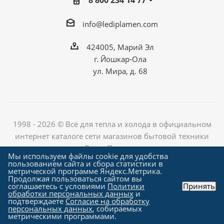
8 800 234 14 77
info@lediplamen.com
424005, Марий Эл
г. Йошкар-Ола
ул. Мира, д. 68
1998 - 2026 © Всё для тепла и холода в официальном
интернет каталоге сети магазинов бытовой техники
«Лед и Пламень»
Мы используем файлы cookie для удобства
пользованием сайта и сбора статистики в
метрической программе Яндекс.Метрика.
Продолжая пользоваться сайтом вы
Создание сайта компания
соглашаетесь с условиями
Политики
Принять
"Алроникс"
обработки персональных данных
и
подтверждаете
Согласие на обработку
персональных данных
, собираемых
метрическими программами.