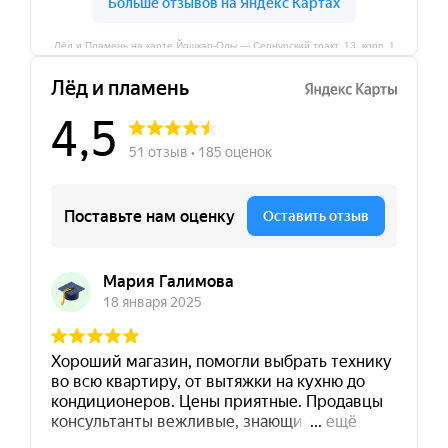
Лёд и Пламень на карте Йошкар‑Олы — Сернурский тракт, 13, корп. 1