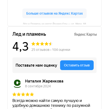
Лёд и Пламень на карте Йошкар‑Олы — ул. Мира, 68