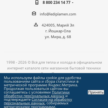
8 800 234 14 77
info@lediplamen.com
424005, Марий Эл
г. Йошкар-Ола
ул. Мира, д. 68
1998 - 2026 © Всё для тепла и холода в официальном
интернет каталоге сети магазинов бытовой техники
«Лед и Пламень»
Мы используем файлы cookie для удобства
пользованием сайта и сбора статистики в
метрической программе Яндекс.Метрика.
Продолжая пользоваться сайтом вы
Создание сайта компания
соглашаетесь с условиями
Политики
Принять
"Алроникс"
обработки персональных данных
и
подтверждаете
Согласие на обработку
персональных данных
, собираемых
метрическими программами.