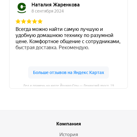
Лед и пламень на карте Йошкар‑Олы — Ленинский просп.,19
Компания
История