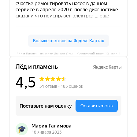
Лёд и Пламень на карте Йошкар‑Олы — Сернурский тракт, 13, корп. 1