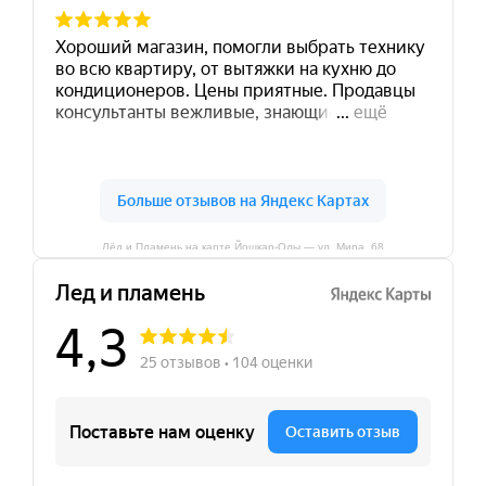
Лёд и Пламень на карте Йошкар‑Олы — ул. Мира, 68