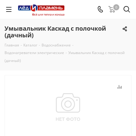
0
Умывальник Каскад с полочкой
(дачный)
Главная
-
Каталог
-
Водоснабжение
-
Водонагреватели электрические
-
Умывальник Каскад с полочкой
(дачный)