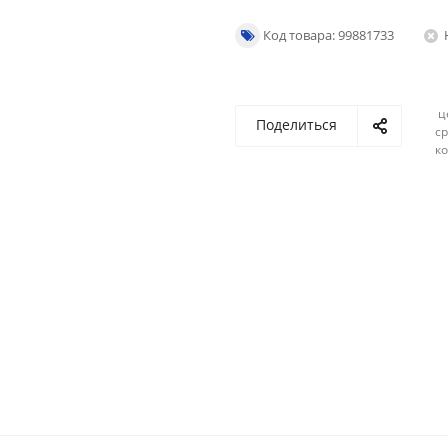
Код товара: 99881733
ц
Поделиться
ср
ко