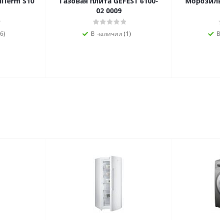
ilTerm S10
Газовая плита GEFEST 6100-
Морозиль
02 0009
6)
В наличии (1)
В