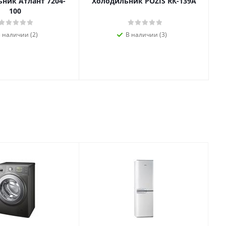
ник Атлант 7204-
Холодильник POZIS RК-139А
100
 наличии (2)
В наличии (3)