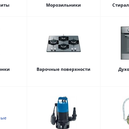
литы
Морозильники
Стира
онки
Варочные поверхности
Дух