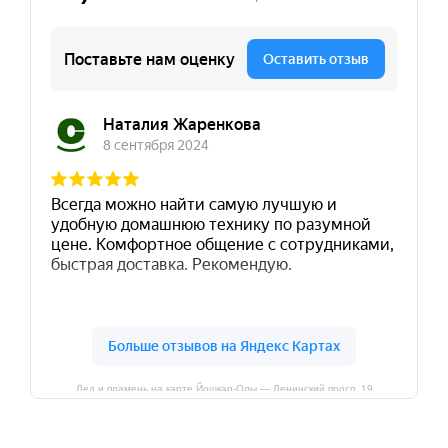
Лед и пламень на карте Йошкар‑Олы — Ленинский просп.,19