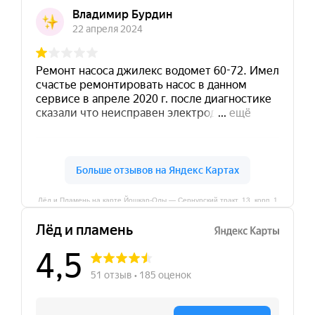
Лёд и Пламень на карте Йошкар‑Олы — Сернурский тракт, 13, корп. 1