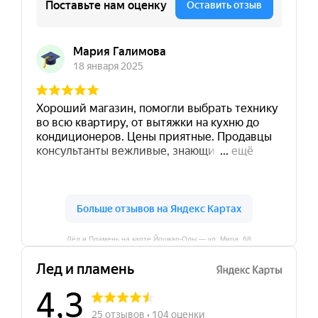
Лёд и Пламень на карте Йошкар‑Олы — ул. Мира, 68