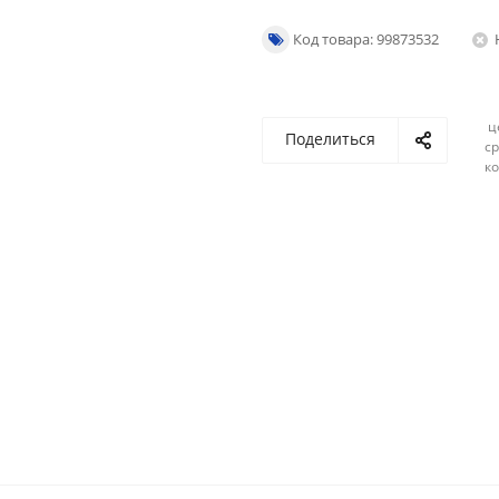
Код товара: 99873532
ц
Поделиться
ср
ко