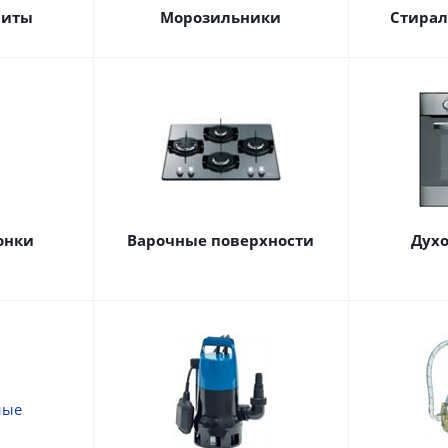
литы
Морозильники
Стира
онки
Варочные поверхности
Дух