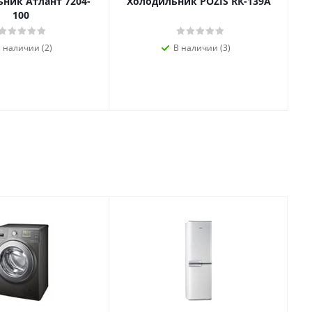
ник Атлант 7204-
Холодильник POZIS RК-139А
100
 наличии (2)
В наличии (3)