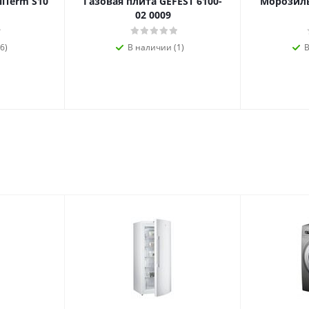
ilTerm S10
Газовая плита GEFEST 6100-
Морозиль
02 0009
6)
В наличии (1)
В