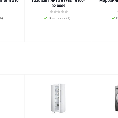
ilTerm S10
Газовая плита GEFEST 6100-
Морозиль
02 0009
6)
В наличии (1)
В