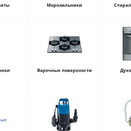
литы
Морозильники
Стира
онки
Варочные поверхности
Дух