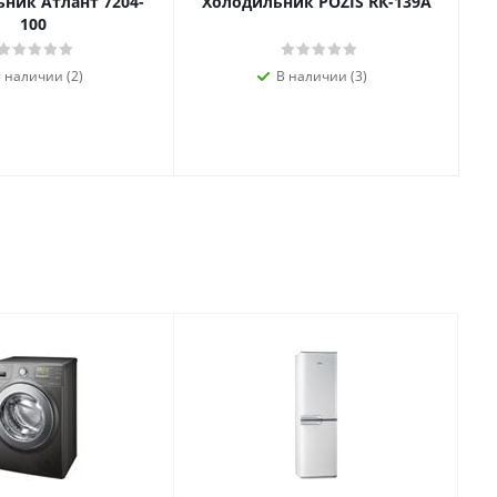
ник Атлант 7204-
Холодильник POZIS RК-139А
100
 наличии (2)
В наличии (3)