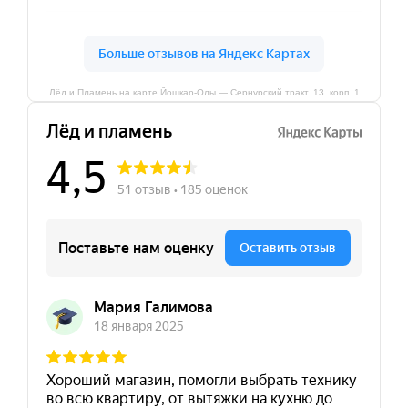
Лёд и Пламень на карте Йошкар‑Олы — Сернурский тракт, 13, корп. 1