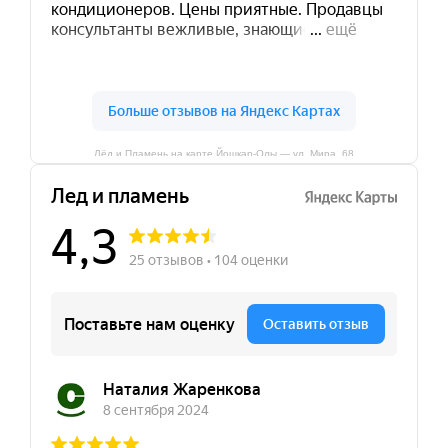
Лёд и Пламень на карте Йошкар‑Олы — ул. Мира, 68