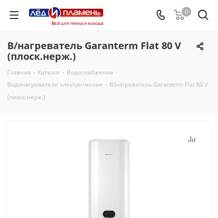
0
В/нагреватель Garanterm Flat 80 V
(плоск.нерж.)
Главная
-
Каталог
-
Водоснабжение
-
Водонагреватели электрические
-
В/нагреватель Garanterm Flat 80 V
(плоск.нерж.)