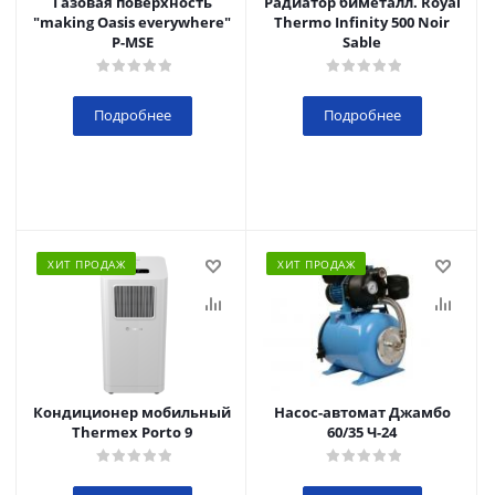
Газовая поверхность
Радиатор биметалл. Royal
"making Oasis everywhere"
Thermo Infinity 500 Noir
P-MSE
Sable
Подробнее
Подробнее
ХИТ ПРОДАЖ
ХИТ ПРОДАЖ
Кондиционер мобильный
Насос-автомат Джамбо
Thermex Porto 9
60/35 Ч-24