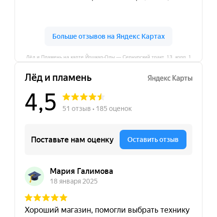
Лёд и Пламень на карте Йошкар‑Олы — Сернурский тракт, 13, корп. 1