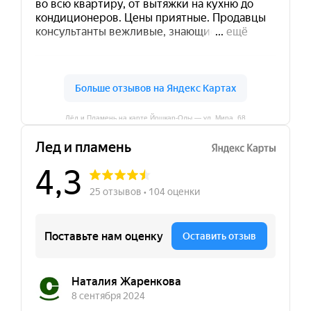
Лёд и Пламень на карте Йошкар‑Олы — ул. Мира, 68