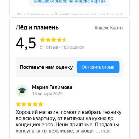
Лёд и Пламень на карте Йошкар‑Олы — Сернурский тракт, 13, корп. 1