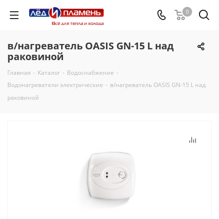
0
в/нагреватель OASIS GN-15 L над
раковиной
Главная
-
Каталог
-
Водоснабжение
-
Водонагреватели электрические
-
в/нагреватель OASIS GN-15 L над
раковиной