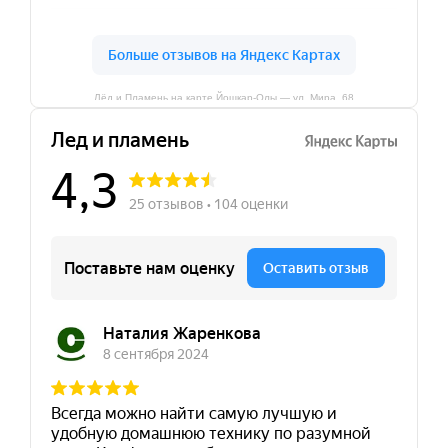
Лёд и Пламень на карте Йошкар‑Олы — ул. Мира, 68