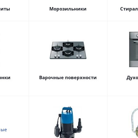
литы
Морозильники
Стира
онки
Варочные поверхности
Дух