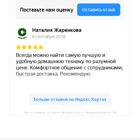
Лед и пламень на карте Йошкар‑Олы — Ленинский просп.,19