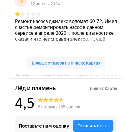
Лёд и Пламень на карте Йошкар‑Олы — Сернурский тракт, 13, корп. 1