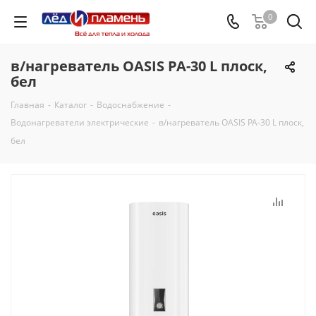
0
в/нагреватель OASIS PA-30 L плоск,
бел
Главная
-
Каталог
-
Водоснабжение
-
Водонагреватели электрические
-
в/нагреватель OASIS PA-30 L плоск,
бел