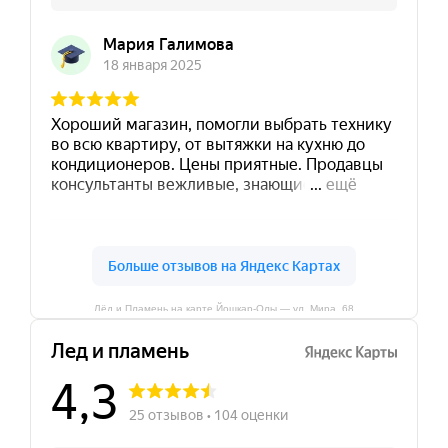
Лёд и Пламень на карте Йошкар‑Олы — ул. Мира, 68