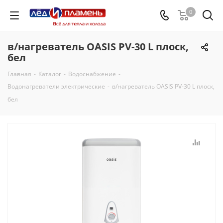
0
в/нагреватель OASIS PV-30 L плоск,
бел
Главная
-
Каталог
-
Водоснабжение
-
Водонагреватели электрические
-
в/нагреватель OASIS PV-30 L плоск,
бел