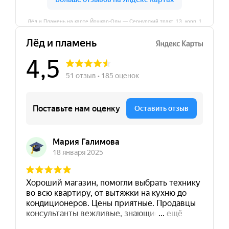
Лёд и Пламень на карте Йошкар‑Олы — Сернурский тракт, 13, корп. 1