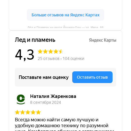
Лёд и Пламень на карте Йошкар‑Олы — ул. Мира, 68