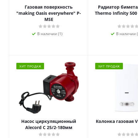
Газовая поверхность
Радиатор биметал
"making Oasis everywhere" P-
Thermo Infinity 500
MSE
В наличии (1)
В наличии (
ХИТ ПРОДАЖ
ХИТ ПРОДАЖ
Насос циркуляционный
Колонка газовая V
Alecord C 25/2-180мм