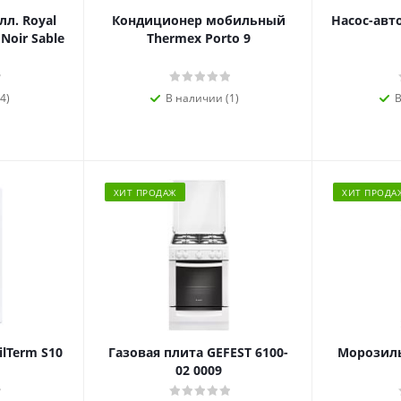
л. Royal
Кондиционер мобильный
Насос-авт
 Noir Sable
Thermex Porto 9
4)
В наличии (1)
В
ХИТ ПРОДАЖ
ХИТ ПРОДА
ilTerm S10
Газовая плита GEFEST 6100-
Морозиль
02 0009