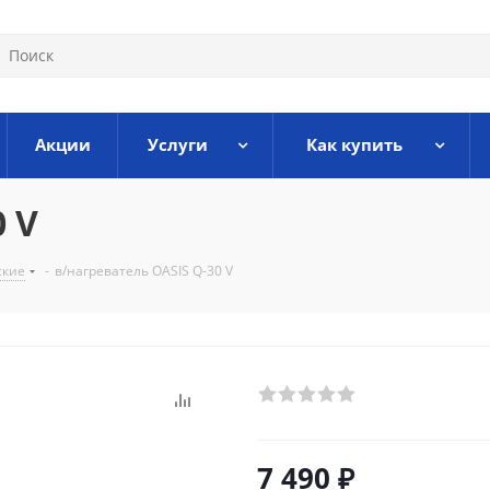
Акции
Услуги
Как купить
0 V
ские
-
в/нагреватель OASIS Q-30 V
7 490
₽