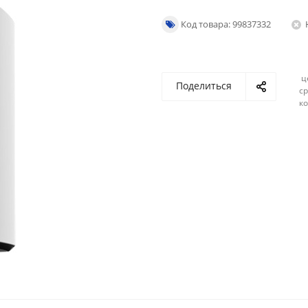
Код товара: 99837332
ц
Поделиться
ср
ко