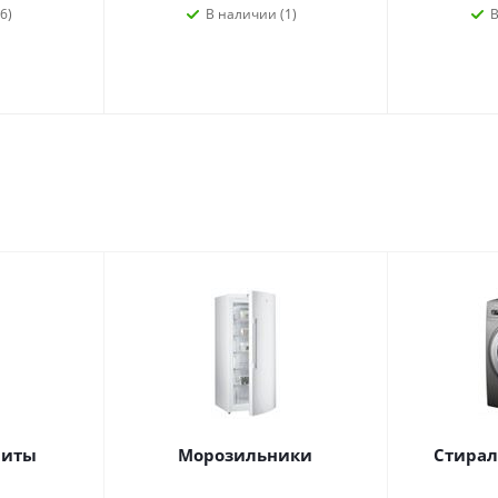
6)
В наличии (1)
В
литы
Морозильники
Стира