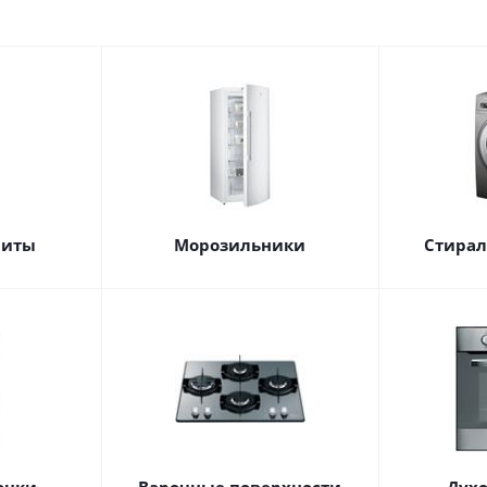
литы
Морозильники
Стира