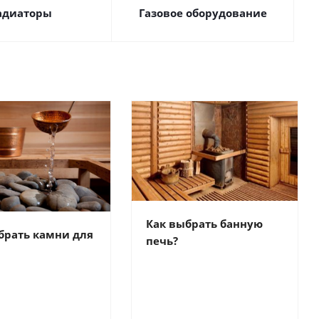
адиаторы
Газовое оборудование
Как выбрать банную
брать камни для
печь?