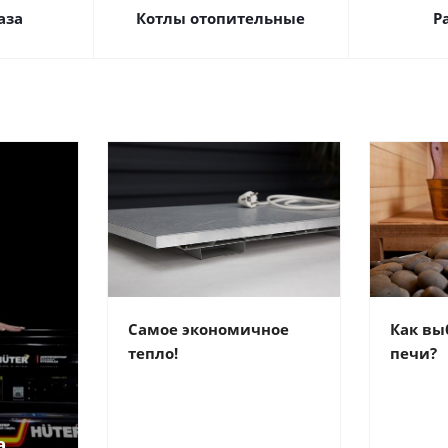
аза
Котлы отопительные
Р
Самое экономичное
Как вы
тепло!
печи?
а