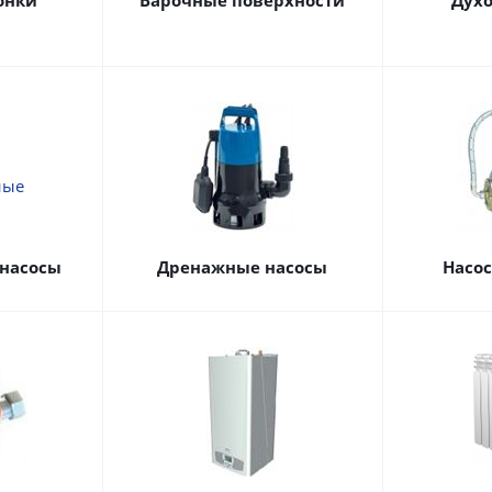
онки
Варочные поверхности
Дух
насосы
Дренажные насосы
Насо