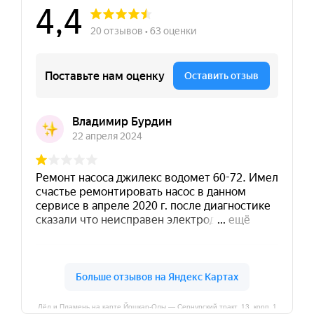
Лёд и Пламень на карте Йошкар‑Олы — Сернурский тракт, 13, корп. 1