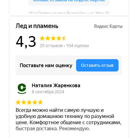
Лёд и Пламень на карте Йошкар‑Олы — ул. Мира, 68