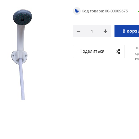
Код товара: 00-00009675
В корз
ц
Поделиться
ср
ко