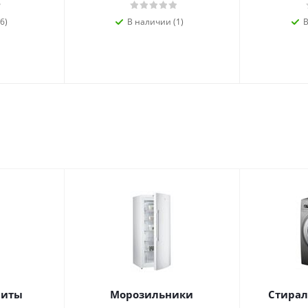
6)
В наличии (1)
В
литы
Морозильники
Стира