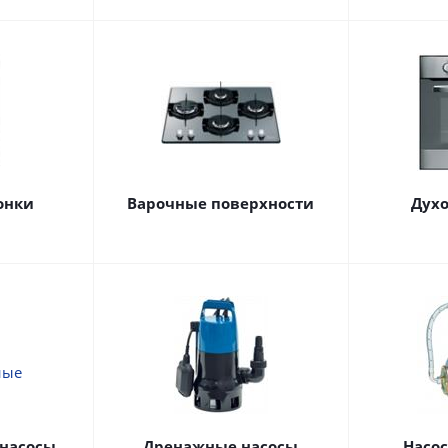
онки
Варочные поверхности
Дух
насосы
Дренажные насосы
Насо