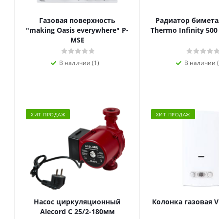
Газовая поверхность
Радиатор биметал
"making Oasis everywhere" P-
Thermo Infinity 500
MSE
В наличии (1)
В наличии (
ХИТ ПРОДАЖ
ХИТ ПРОДАЖ
Насос циркуляционный
Колонка газовая V
Alecord C 25/2-180мм