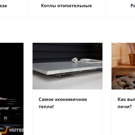
аза
Котлы отопительные
Р
Самое экономичное
Как вы
тепло!
печи?
а