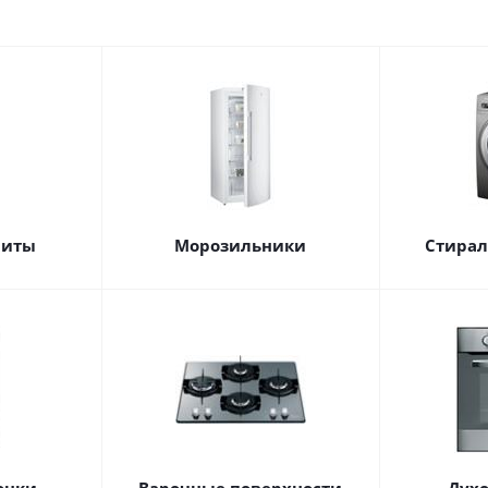
литы
Морозильники
Стира