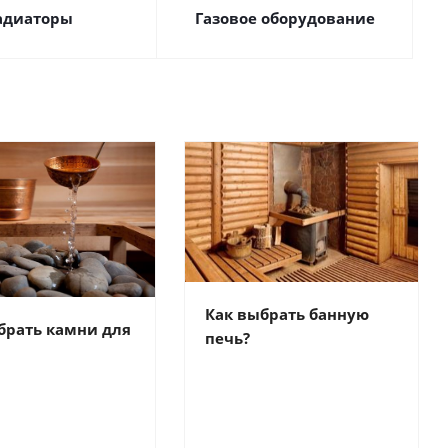
адиаторы
Газовое оборудование
Как выбрать банную
брать камни для
печь?