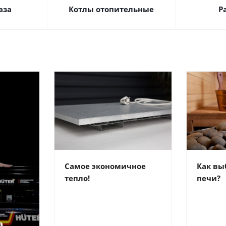
аза
Котлы отопительные
Р
Самое экономичное
Как вы
тепло!
печи?
а