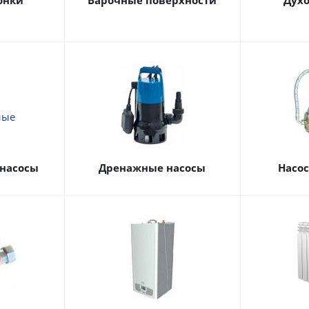
онки
Варочные поверхности
Дух
насосы
Дренажные насосы
Насо