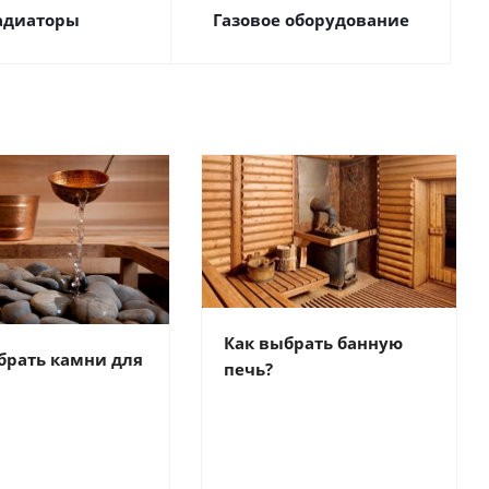
адиаторы
Газовое оборудование
Как выбрать банную
брать камни для
печь?