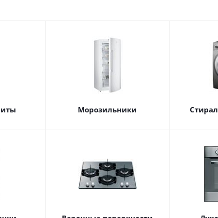
литы
Морозильники
Стира