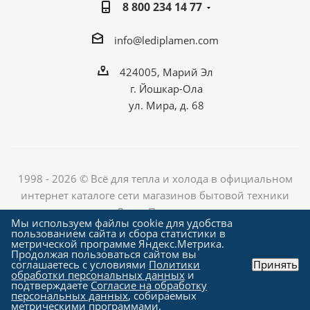
8 800 234 14 77
info@lediplamen.com
424005, Марий Эл
г. Йошкар-Ола
ул. Мира, д. 68
1998 - 2026 © Всё для тепла и холода в официальном
интернет каталоге сети магазинов бытовой техники
«Лед и Пламень»
Мы используем файлы cookie для удобства
пользованием сайта и сбора статистики в
метрической программе Яндекс.Метрика.
Продолжая пользоваться сайтом вы
Создание сайта компания
соглашаетесь с условиями
Политики
Принять
"Алроникс"
обработки персональных данных
и
подтверждаете
Согласие на обработку
персональных данных
, собираемых
метрическими программами.