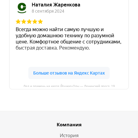
Лед и пламень на карте Йошкар‑Олы — Ленинский просп.,19
Компания
История