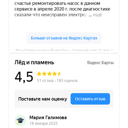
Лёд и Пламень на карте Йошкар‑Олы — Сернурский тракт, 13, корп. 1