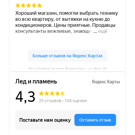
Лёд и Пламень на карте Йошкар‑Олы — ул. Мира, 68