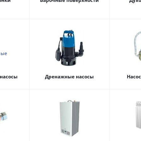
онки
Варочные поверхности
Дух
насосы
Дренажные насосы
Насо