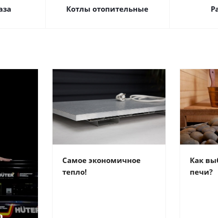
аза
Котлы отопительные
Р
Самое экономичное
Как вы
тепло!
печи?
а