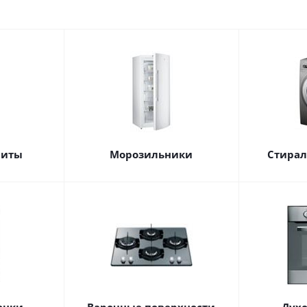
литы
Морозильники
Стира