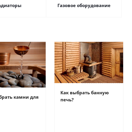
адиаторы
Газовое оборудование
Как выбрать банную
брать камни для
печь?