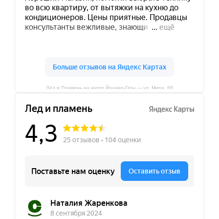
Лёд и Пламень на карте Йошкар‑Олы — ул. Мира, 68