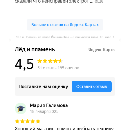
Лёд и Пламень на карте Йошкар‑Олы — Сернурский тракт, 13, корп. 1