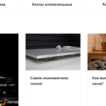
аза
Котлы отопительные
Р
Самое экономичное
Как вы
тепло!
печи?
а