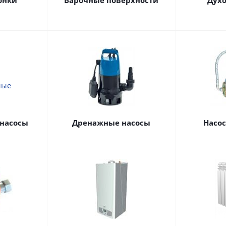
онки
Варочные поверхности
Дух
насосы
Дренажные насосы
Насо