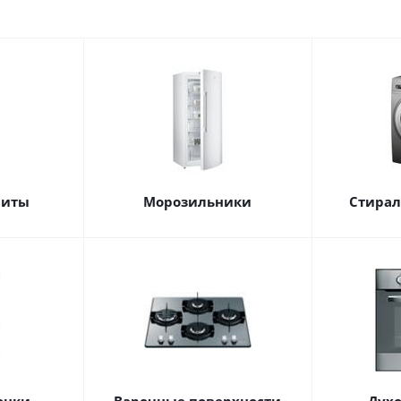
литы
Морозильники
Стира