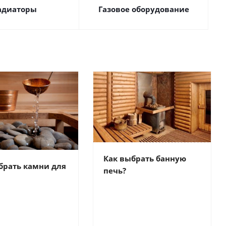
адиаторы
Газовое оборудование
Как выбрать банную
брать камни для
печь?