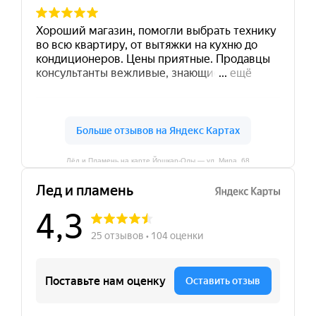
Лёд и Пламень на карте Йошкар‑Олы — ул. Мира, 68