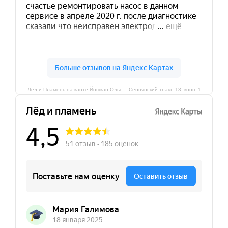
Лёд и Пламень на карте Йошкар‑Олы — Сернурский тракт, 13, корп. 1