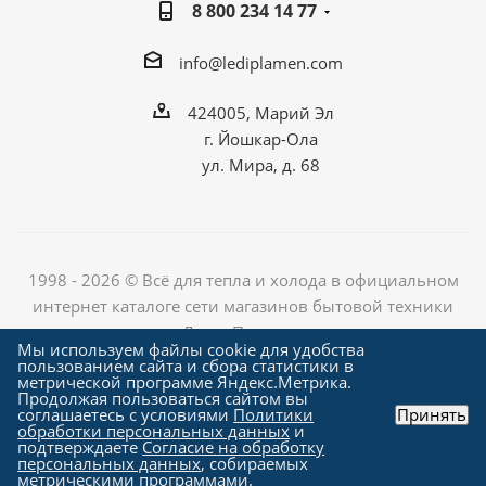
8 800 234 14 77
info@lediplamen.com
424005, Марий Эл
г. Йошкар-Ола
ул. Мира, д. 68
1998 - 2026 © Всё для тепла и холода в официальном
интернет каталоге сети магазинов бытовой техники
«Лед и Пламень»
Мы используем файлы cookie для удобства
пользованием сайта и сбора статистики в
метрической программе Яндекс.Метрика.
Продолжая пользоваться сайтом вы
Создание сайта компания
соглашаетесь с условиями
Политики
Принять
"Алроникс"
обработки персональных данных
и
подтверждаете
Согласие на обработку
персональных данных
, собираемых
метрическими программами.