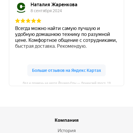
Лед и пламень на карте Йошкар‑Олы — Ленинский просп.,19
Компания
История