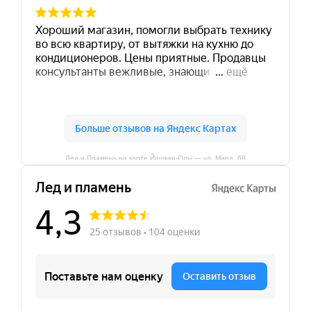
Лёд и Пламень на карте Йошкар‑Олы — ул. Мира, 68