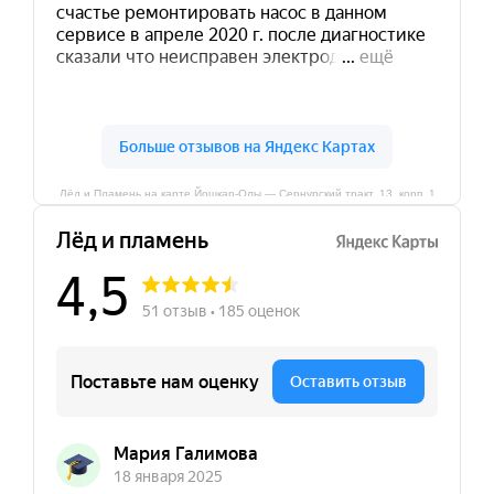
Лёд и Пламень на карте Йошкар‑Олы — Сернурский тракт, 13, корп. 1