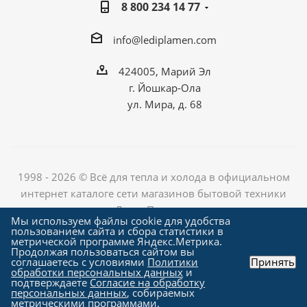
8 800 234 14 77
info@lediplamen.com
424005, Марий Эл
г. Йошкар-Ола
ул. Мира, д. 68
1998 - 2026 © Всё для тепла и холода в официальном
интернет каталоге сети магазинов бытовой техники
«Лед и Пламень»
Мы используем файлы cookie для удобства
пользованием сайта и сбора статистики в
метрической программе Яндекс.Метрика.
Продолжая пользоваться сайтом вы
Создание сайта компания
соглашаетесь с условиями
Политики
Принять
"Алроникс"
обработки персональных данных
и
подтверждаете
Согласие на обработку
персональных данных
, собираемых
метрическими программами.