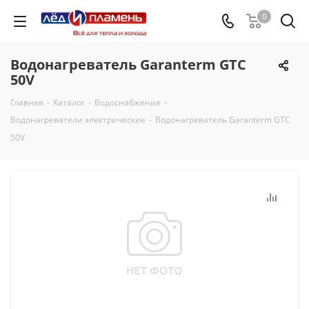
0
Водонагреватель Garanterm GTС
50V
Главная
-
Каталог
-
Водоснабжение
-
Водонагреватели электрические
-
Водонагреватель Garanterm GTС
50V