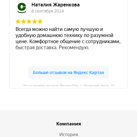
Лед и пламень на карте Йошкар‑Олы — Ленинский просп.,19
Компания
История