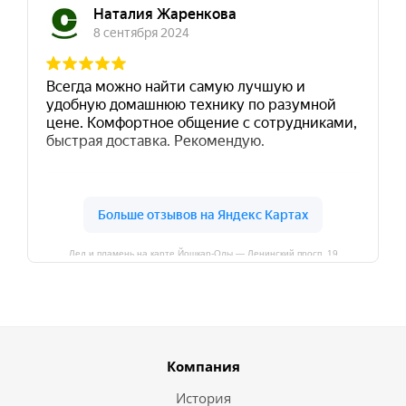
Лед и пламень на карте Йошкар‑Олы — Ленинский просп.,19
Компания
История