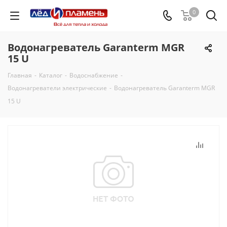
0
Водонагреватель Garanterm MGR
15 U
Главная
-
Каталог
-
Водоснабжение
-
Водонагреватели электрические
-
Водонагреватель Garanterm MGR
15 U