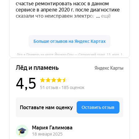
Лёд и Пламень на карте Йошкар‑Олы — Сернурский тракт, 13, корп. 1