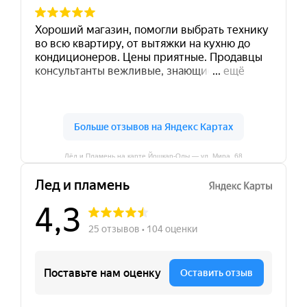
Лёд и Пламень на карте Йошкар‑Олы — ул. Мира, 68