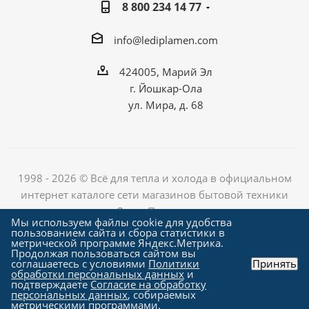
8 800 234 14 77
info@lediplamen.com
424005, Марий Эл
г. Йошкар-Ола
ул. Мира, д. 68
1998 - 2026 © Всё для тепла и холода в официальном
интернет каталоге сети магазинов бытовой техники
«Лед и Пламень»
Мы используем файлы cookie для удобства
пользованием сайта и сбора статистики в
метрической программе Яндекс.Метрика.
Продолжая пользоваться сайтом вы
Создание сайта компания
соглашаетесь с условиями
Политики
Принять
"Алроникс"
обработки персональных данных
и
подтверждаете
Согласие на обработку
персональных данных
, собираемых
метрическими программами.