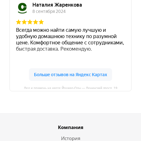
Лед и пламень на карте Йошкар‑Олы — Ленинский просп.,19
Компания
История