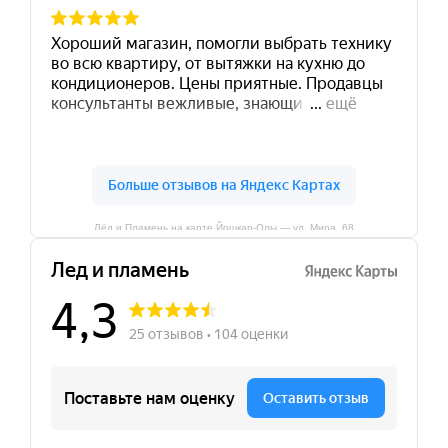
Лёд и Пламень на карте Йошкар‑Олы — ул. Мира, 68