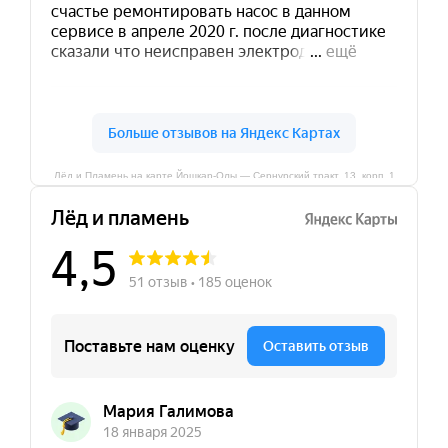
Лёд и Пламень на карте Йошкар‑Олы — Сернурский тракт, 13, корп. 1