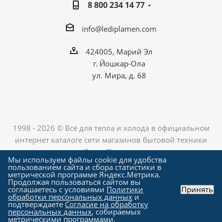
8 800 234 14 77
info@lediplamen.com
424005, Марий Эл
г. Йошкар-Ола
ул. Мира, д. 68
1998 - 2026 © Всё для тепла и холода в официальном
интернет каталоге сети магазинов бытовой техники
«Лед и Пламень»
Мы используем файлы cookie для удобства
пользованием сайта и сбора статистики в
метрической программе Яндекс.Метрика.
Продолжая пользоваться сайтом вы
Создание сайта компания
соглашаетесь с условиями
Политики
Принять
"Алроникс"
обработки персональных данных
и
подтверждаете
Согласие на обработку
персональных данных
, собираемых
метрическими программами.