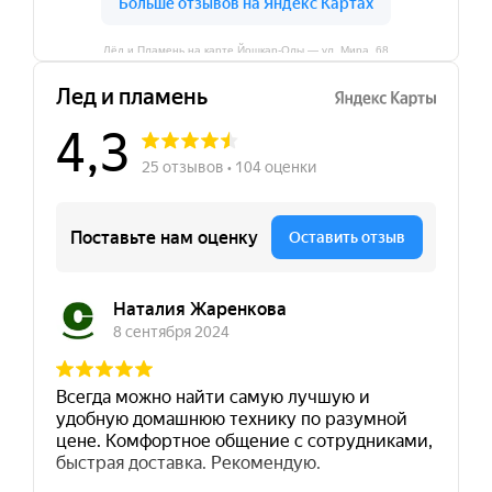
Лёд и Пламень на карте Йошкар‑Олы — ул. Мира, 68