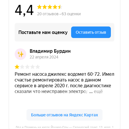
Лёд и Пламень на карте Йошкар‑Олы — Сернурский тракт, 13, корп. 1