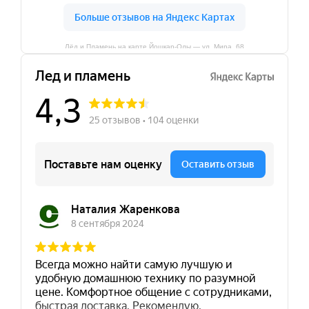
Лёд и Пламень на карте Йошкар‑Олы — ул. Мира, 68