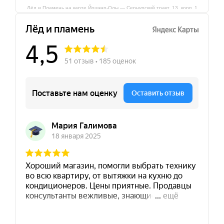
Лёд и Пламень на карте Йошкар‑Олы — Сернурский тракт, 13, корп. 1