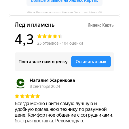
Лёд и Пламень на карте Йошкар‑Олы — ул. Мира, 68