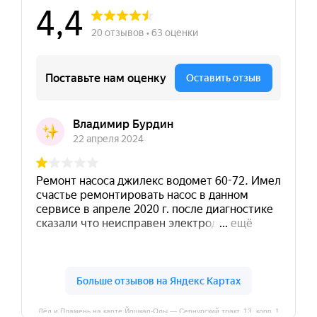
Лёд и Пламень на карте Йошкар‑Олы — Сернурский тракт, 13, корп. 1