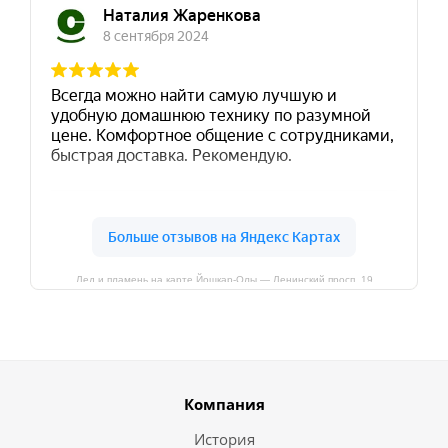
Лед и пламень на карте Йошкар‑Олы — Ленинский просп.,19
Компания
История