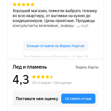
Лёд и Пламень на карте Йошкар‑Олы — ул. Мира, 68