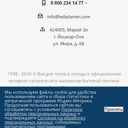
8 800 234 14 77
info@lediplamen.com
424005, Марий Эл
г. Йошкар-Ола
ул. Мира, д. 68
1998 - 2026 © Всё для тепла и холода в официальном
интернет каталоге сети магазинов бытовой техники
«Лед и Пламень»
Мы используем файлы cookie для удобства
пользованием сайта и сбора статистики в
метрической программе Яндекс.Метрика.
Продолжая пользоваться сайтом вы
Создание сайта компания
соглашаетесь с условиями
Политики
Принять
"Алроникс"
обработки персональных данных
и
подтверждаете
Согласие на обработку
персональных данных
, собираемых
метрическими программами.