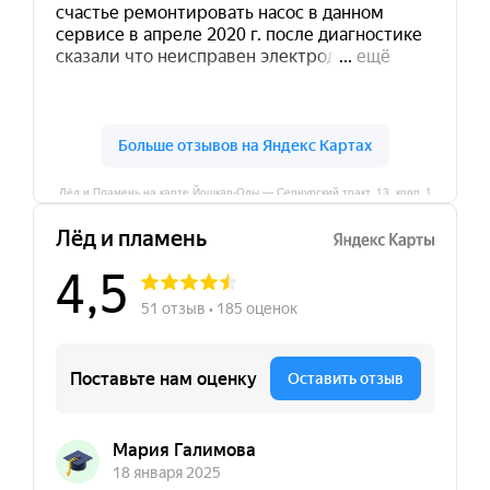
Лёд и Пламень на карте Йошкар‑Олы — Сернурский тракт, 13, корп. 1