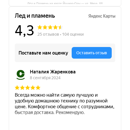
Лёд и Пламень на карте Йошкар‑Олы — ул. Мира, 68