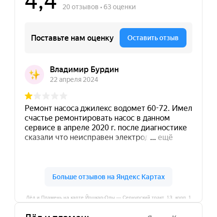
Лёд и Пламень на карте Йошкар‑Олы — Сернурский тракт, 13, корп. 1