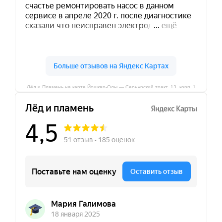
Лёд и Пламень на карте Йошкар‑Олы — Сернурский тракт, 13, корп. 1