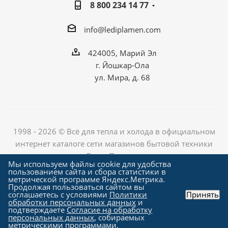
8 800 234 14 77
info@lediplamen.com
424005, Марий Эл
г. Йошкар-Ола
ул. Мира, д. 68
1998 - 2026 © Всё для тепла и холода в официальном
интернет каталоге сети магазинов бытовой техники
«Лед и Пламень»
Мы используем файлы cookie для удобства
пользованием сайта и сбора статистики в
метрической программе Яндекс.Метрика.
Продолжая пользоваться сайтом вы
Создание сайта компания
соглашаетесь с условиями
Политики
Принять
"Алроникс"
обработки персональных данных
и
подтверждаете
Согласие на обработку
персональных данных
, собираемых
метрическими программами.