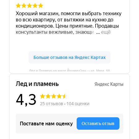
Лёд и Пламень на карте Йошкар‑Олы — ул. Мира, 68