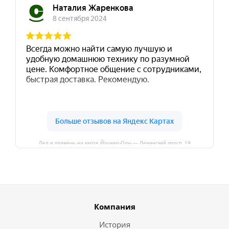
Лед и пламень на карте Йошкар‑Олы — Ленинский просп.,19
Компания
История