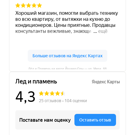
Лёд и Пламень на карте Йошкар‑Олы — ул. Мира, 68