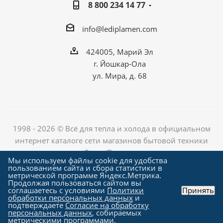
8 800 234 14 77
info@lediplamen.com
424005, Марий Эл
г. Йошкар-Ола
ул. Мира, д. 68
1998 - 2026 © Всё для тепла и холода в официальном
интернет каталоге сети магазинов бытовой техники
«Лед и Пламень»
Мы используем файлы cookie для удобства
пользованием сайта и сбора статистики в
метрической программе Яндекс.Метрика.
Продолжая пользоваться сайтом вы
Создание сайта компания
соглашаетесь с условиями
Политики
Принять
"Алроникс"
обработки персональных данных
и
подтверждаете
Согласие на обработку
персональных данных
, собираемых
метрическими программами.