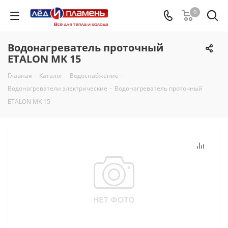
0
Водонагреватель проточный
EТALON MK 15
Главная
-
Каталог
-
Водоснабжение
-
Водонагреватели электрические
-
Водонагреватель проточный
EТALON MK 15