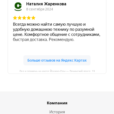
Лед и пламень на карте Йошкар‑Олы — Ленинский просп.,19
Компания
История