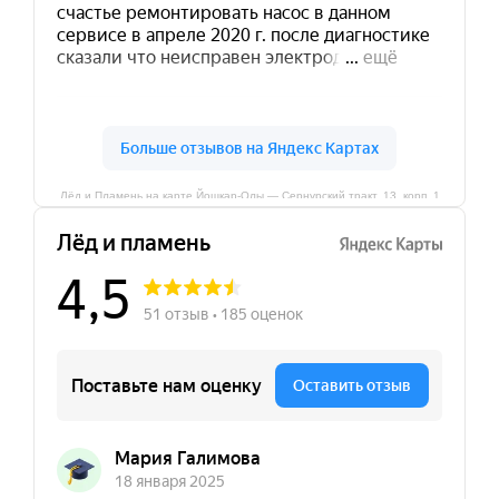
Лёд и Пламень на карте Йошкар‑Олы — Сернурский тракт, 13, корп. 1