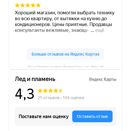
Лёд и Пламень на карте Йошкар‑Олы — ул. Мира, 68