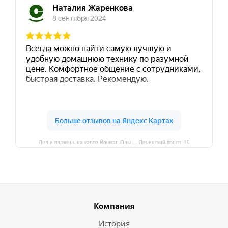
Лед и пламень на карте Йошкар‑Олы — Ленинский просп.,19
Компания
История