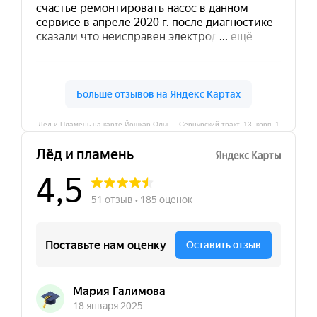
Лёд и Пламень на карте Йошкар‑Олы — Сернурский тракт, 13, корп. 1