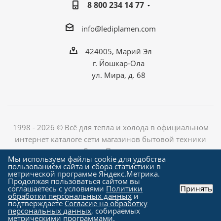
8 800 234 14 77
info@lediplamen.com
424005, Марий Эл
г. Йошкар-Ола
ул. Мира, д. 68
1998 - 2026 © Всё для тепла и холода в официальном
интернет каталоге сети магазинов бытовой техники
«Лед и Пламень»
Мы используем файлы cookie для удобства
пользованием сайта и сбора статистики в
метрической программе Яндекс.Метрика.
Продолжая пользоваться сайтом вы
Создание сайта компания
соглашаетесь с условиями
Политики
Принять
"Алроникс"
обработки персональных данных
и
подтверждаете
Согласие на обработку
персональных данных
, собираемых
метрическими программами.