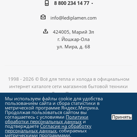
8 800 234 14 77
info@lediplamen.com
424005, Марий Эл
г. Йошкар-Ола
ул. Мира, д. 68
1998 - 2026 © Всё для тепла и холода в официальном
интернет каталоге сети магазинов бытовой техники
«Лед и Пламень»
Мы используем файлы cookie для удобства
пользованием сайта и сбора статистики в
метрической программе Яндекс.Метрика.
Продолжая пользоваться сайтом вы
Создание сайта компания
соглашаетесь с условиями
Политики
Принять
"Алроникс"
обработки персональных данных
и
подтверждаете
Согласие на обработку
персональных данных
, собираемых
метрическими программами.