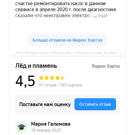
Лёд и Пламень на карте Йошкар‑Олы — Сернурский тракт, 13, корп. 1