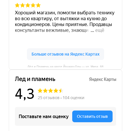
Лёд и Пламень на карте Йошкар‑Олы — ул. Мира, 68