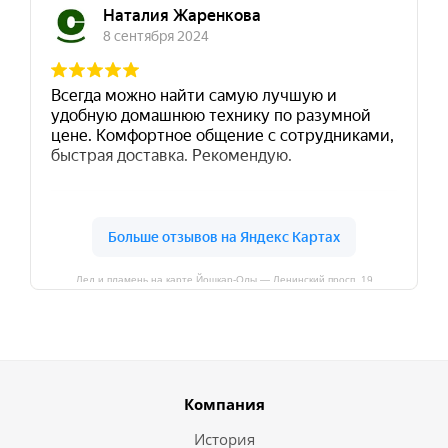
Лед и пламень на карте Йошкар‑Олы — Ленинский просп.,19
Компания
История