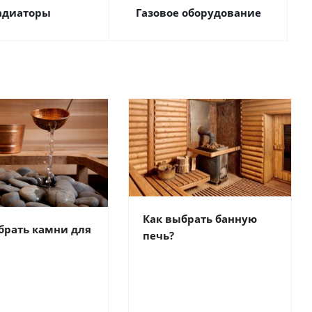
адиаторы
Газовое оборудование
Как выбрать банную
брать камни для
печь?