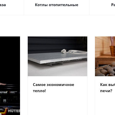
аза
Котлы отопительные
Р
Самое экономичное
Как вы
тепло!
печи?
а