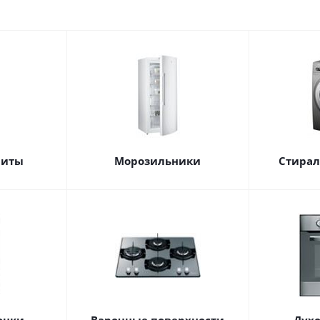
литы
Морозильники
Стира