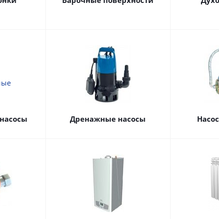
онки
Варочные поверхности
Дух
насосы
Дренажные насосы
Насо