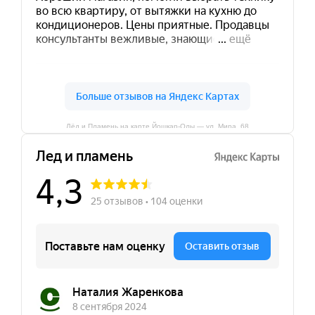
Лёд и Пламень на карте Йошкар‑Олы — ул. Мира, 68