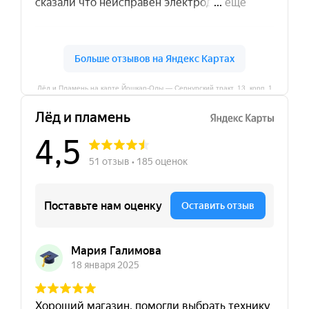
Лёд и Пламень на карте Йошкар‑Олы — Сернурский тракт, 13, корп. 1