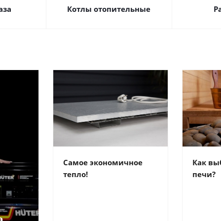
аза
Котлы отопительные
Р
Самое экономичное
Как вы
тепло!
печи?
а