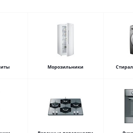
литы
Морозильники
Стира