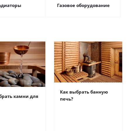
адиаторы
Газовое оборудование
Как выбрать банную
брать камни для
печь?