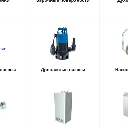
онки
Варочные поверхности
Дух
насосы
Дренажные насосы
Насо