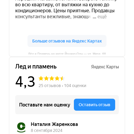
Лёд и Пламень на карте Йошкар‑Олы — ул. Мира, 68