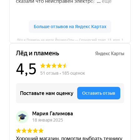
Лёд и Пламень на карте Йошкар‑Олы — Сернурский тракт, 13, корп. 1