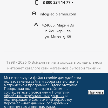
8 800 234 14 77
info@lediplamen.com
424005, Марий Эл
г. Йошкар-Ола
ул. Мира, д. 68
1998 - 2026 © Всё для тепла и холода в официальном
интернет каталоге сети магазинов бытовой техники
«Лед и Пламень»
Мы используем файлы cookie для удобства
пользованием сайта и сбора статистики в
метрической программе Яндекс.Метрика.
Продолжая пользоваться сайтом вы
Создание сайта компания
соглашаетесь с условиями
Политики
Принять
"Алроникс"
обработки персональных данных
и
подтверждаете
Согласие на обработку
персональных данных
, собираемых
метрическими программами.