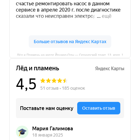
Лёд и Пламень на карте Йошкар‑Олы — Сернурский тракт, 13, корп. 1