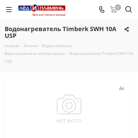
0
Водонагреватель Timberk SWH 10A
USP
Главная
-
Каталог
-
Водоснабжение
-
Водонагреватели электрические
-
Водонагреватель Timberk SWH 10A
USP