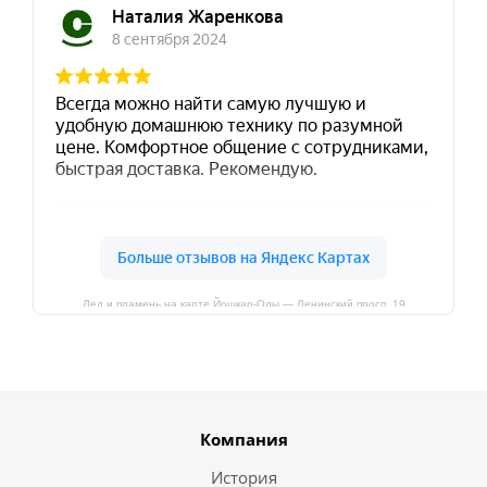
Лед и пламень на карте Йошкар‑Олы — Ленинский просп.,19
Компания
История