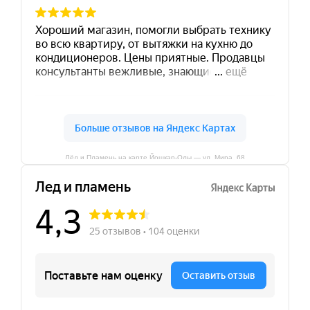
Лёд и Пламень на карте Йошкар‑Олы — ул. Мира, 68