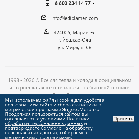
8 800 234 14 77
info@lediplamen.com
424005, Марий Эл
г. Йошкар-Ола
ул. Мира, д. 68
1998 - 2026 © Всё для тепла и холода в официальном
интернет каталоге сети магазинов бытовой техники
«Лед и Пламень»
Мы используем файлы cookie для удобства
пользованием сайта и сбора статистики в
метрической программе Яндекс.Метрика.
Продолжая пользоваться сайтом вы
Создание сайта компания
соглашаетесь с условиями
Политики
Принять
"Алроникс"
обработки персональных данных
и
подтверждаете
Согласие на обработку
персональных данных
, собираемых
метрическими программами.