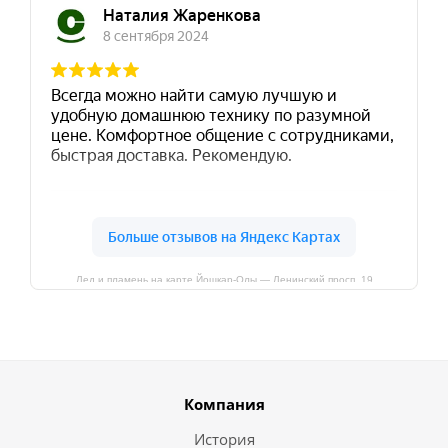
Лед и пламень на карте Йошкар‑Олы — Ленинский просп.,19
Компания
История