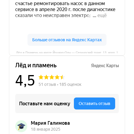
Лёд и Пламень на карте Йошкар‑Олы — Сернурский тракт, 13, корп. 1