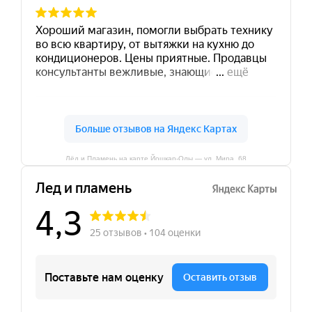
Лёд и Пламень на карте Йошкар‑Олы — ул. Мира, 68