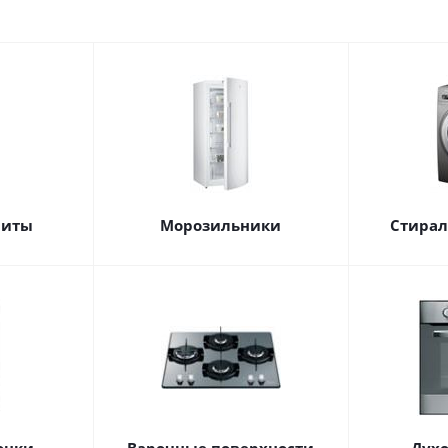
литы
Морозильники
Стира