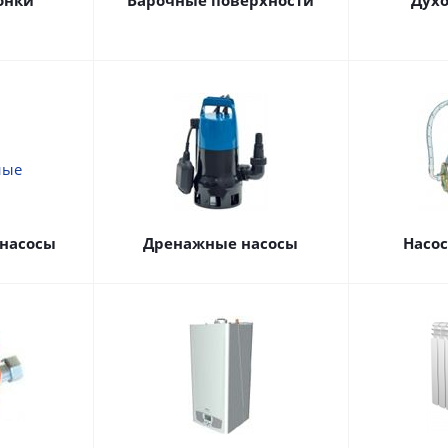
онки
Варочные поверхности
Дух
насосы
Дренажные насосы
Насо