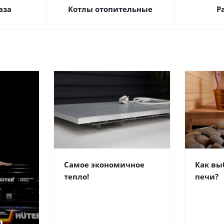
аза
Котлы отопительные
Р
Самое экономичное
Как вы
тепло!
печи?
а