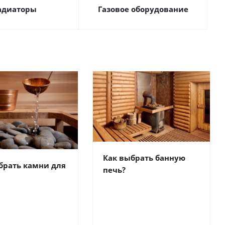
адиаторы
Газовое оборудование
Как выбрать банную
брать камни для
печь?