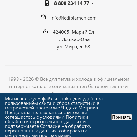
8 800 234 14 77
info@lediplamen.com
424005, Марий Эл
г. Йошкар-Ола
ул. Мира, д. 68
1998 - 2026 © Всё для тепла и холода в официальном
интернет каталоге сети магазинов бытовой техники
«Лед и Пламень»
Мы используем файлы cookie для удобства
пользованием сайта и сбора статистики в
метрической программе Яндекс.Метрика.
Продолжая пользоваться сайтом вы
Создание сайта компания
соглашаетесь с условиями
Политики
Принять
"Алроникс"
обработки персональных данных
и
подтверждаете
Согласие на обработку
персональных данных
, собираемых
метрическими программами.