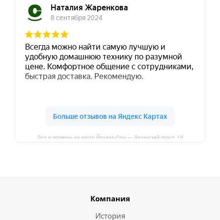
Лед и пламень на карте Йошкар‑Олы — Ленинский просп.,19
Компания
История