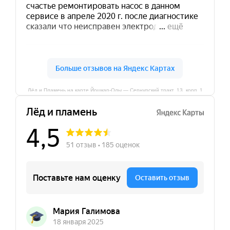
Лёд и Пламень на карте Йошкар‑Олы — Сернурский тракт, 13, корп. 1