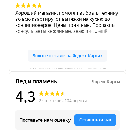
Лёд и Пламень на карте Йошкар‑Олы — ул. Мира, 68