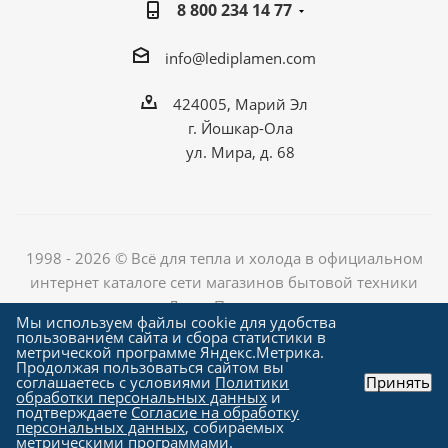
8 800 234 14 77
info@lediplamen.com
424005, Марий Эл
г. Йошкар-Ола
ул. Мира, д. 68
1998 - 2026 © Всё для тепла и холода в официальном
интернет каталоге сети магазинов бытовой техники
«Лед и Пламень»
Мы используем файлы cookie для удобства
пользованием сайта и сбора статистики в
метрической программе Яндекс.Метрика.
Продолжая пользоваться сайтом вы
Создание сайта компания
соглашаетесь с условиями
Политики
Принять
"Алроникс"
обработки персональных данных
и
подтверждаете
Согласие на обработку
персональных данных
, собираемых
метрическими программами.