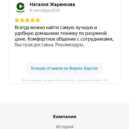
Лед и пламень на карте Йошкар‑Олы — Ленинский просп.,19
Компания
История