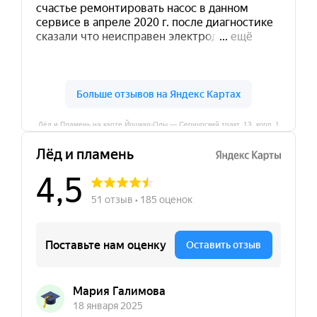
Лёд и Пламень на карте Йошкар‑Олы — Сернурский тракт, 13, корп. 1