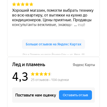
Лёд и Пламень на карте Йошкар‑Олы — ул. Мира, 68